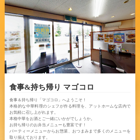
食事&持ち帰り マゴコロ
食事＆持ち帰り「マゴコロ」へようこそ！
本格的な中華料理のシェフが作る料理を、アットホームな店内で
お気軽に召し上がれます。
本格中華をお酒とご一緒にいかがでしょうか。
お持ち帰りのお弁当メニューも豊富です！
パーティーメニューからお惣菜、おつまみまで多くのメニューを
取り揃えております。