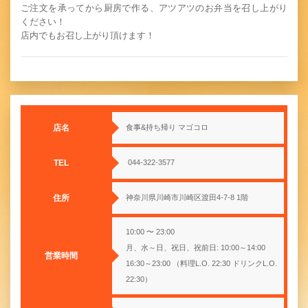
ご注文を承ってから厨房で作る、アツアツのお弁当を召し上がり
ください！
店内でもお召し上がり頂けます！
店名
食事&持ち帰り マゴコロ
TEL
044-322-3577
住所
神奈川県川崎市川崎区渡田4-7-8 1階
10:00 〜 23:00
月、水～日、祝日、祝前日: 10:00～14:00
営業時間
16:30～23:00 （料理L.O. 22:30 ドリンクL.O.
22:30）